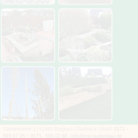
Sanderheide 1 | 51465 Bergisch Gladbach | Mobil:
0171 -
693 47 05
+
0173 - 585 02 88
|
info@mw-gartenbau.de